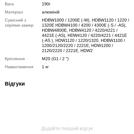
Вага
190г
Матеріал
алюміній
Сумісний з
HDBW1000 / 1200E (-W), HDBW1120 / 1220 /
серіями камер
1320E HDBW4100 / 4200 / 4300E (-S / -AS),
HDBW4800E, HDBW4120 / 4220/4221 /
4421E (-AS), HDW4120 / 4220/4221 / 4421E
(-AS ), HDW1120 / 1220/1320, HDBW1100 /
1200/2120/2220 / 2221E, HDW1200 /
2120/2220 / 2221E, HDW2
Кріплення
M20 (G1 / 2 ")
Навантаження
1 кг
Відгуки
Додайте перший відгук