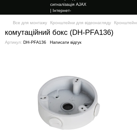
Все для монтажу
Кронштейни для відеонагляду
Кронштейни
комутаційний бокс (DH-PFA136)
Артикул:
DH-PFA136
Написати відгук