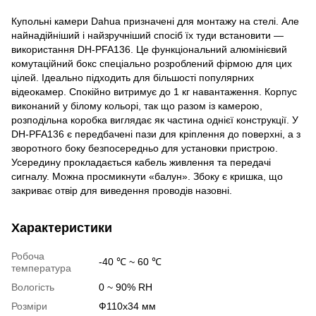
Купольні камери Dahua призначені для монтажу на стелі. Але
найнадійніший і найзручніший спосіб їх туди встановити —
використання DH-PFA136. Це функціональний алюмінієвий
комутаційний бокс спеціально розроблений фірмою для цих
цілей. Ідеально підходить для більшості популярних
відеокамер. Спокійно витримує до 1 кг навантаження. Корпус
виконаний у білому кольорі, так що разом із камерою,
розподільна коробка виглядає як частина однієї конструкції. У
DH-PFA136 є передбачені пази для кріплення до поверхні, а з
зворотного боку безпосередньо для установки пристрою.
Усередину прокладається кабель живлення та передачі
сигналу. Можна просмикнути «балун». Збоку є кришка, що
закриває отвір для виведення проводів назовні.
Характеристики
Робоча
-40 ℃ ~ 60 ℃
температура
Вологість
0 ~ 90% RH
Розміри
Ф110х34 мм