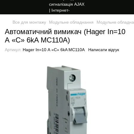
Все для монтажу
Модульне обладнання
Модульне обладна
Автоматичний вимикач (Hager In=10
А «C» 6kA MC110A)
Артикул:
Hager In=10 А «C» 6kA MC110A
Написати відгук