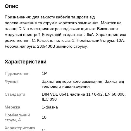
Опис
Призначення: для захисту кабелів та дротів від
перевантаження та струмів короткого замикання. Монтаж на
планці DIN в електричних розподільчих щитках. Виконання:
модульні пристрої. Комутаційна здатність: 6кА. Характеристика
розчеплення: C. Кількість полюсів: 1. Номінальний струм: 10А.
Робоча напруга: 230/400В змінного струму.
Характеристики
Підключення
1P
Функції
Захист від короткого замикання, Захист від
теплового навантаження
Стандарти
DIN VDE 0641 частина 11 / 8-92, EN 60 898,
IEC 898
Мережа
1-фазна
Номінальний
10
струм, А
Характеристика
C