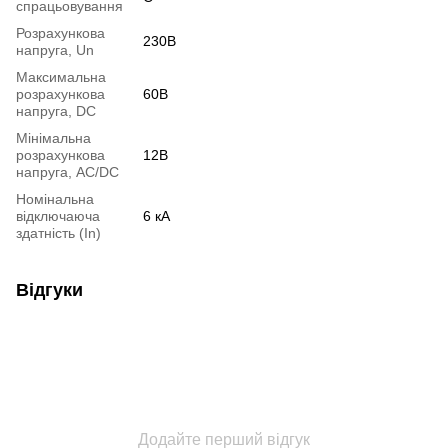
спрацьовування
Розрахункова
230В
напруга, Un
Максимальна
розрахункова
60В
напруга, DC
Мінімальна
розрахункова
12В
напруга, AC/DC
Номінальна
відключаюча
6 кА
здатність (In)
Відгуки
Додайте перший відгук