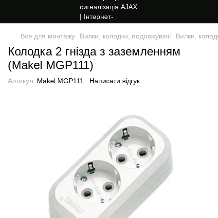
Все для монтажу
Вилки, колодки, подовжувачі
Вилки, колод
Колодка 2 гнізда з заземленням
(Makel MGP111)
Артикул:
Makel MGP111
Написати відгук