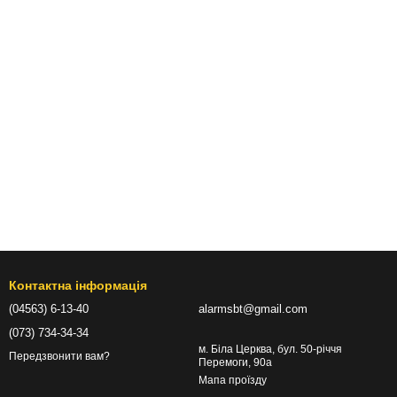
Контактна інформація
(04563) 6-13-40
alarmsbt@gmail.com
(073) 734-34-34
м. Біла Церква, бул. 50-річчя
Передзвонити вам?
Перемоги, 90а
Мапа проїзду