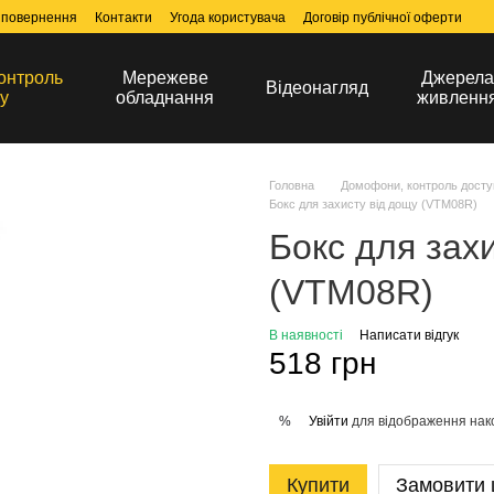
 повернення
Контакти
Угода користувача
Договір публічної оферти
онтроль
Мережеве
Джерел
Відеонагляд
у
обладнання
живленн
Головна
Домофони, контроль досту
Бокс для захисту від дощу (VTM08R)
Бокс для зах
(VTM08R)
В наявності
Написати відгук
518 грн
Увійти
для відображення нак
%
Купити
Замовити