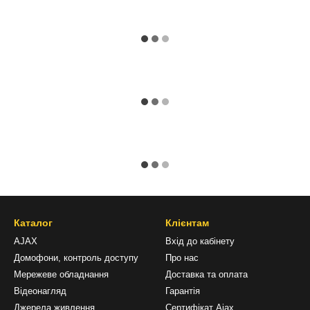
Каталог
Клієнтам
AJAX
Вхід до кабінету
Домофони, контроль доступу
Про нас
Мережеве обладнання
Доставка та оплата
Відеонагляд
Гарантія
Джерела живлення
Сертифікат Ajax