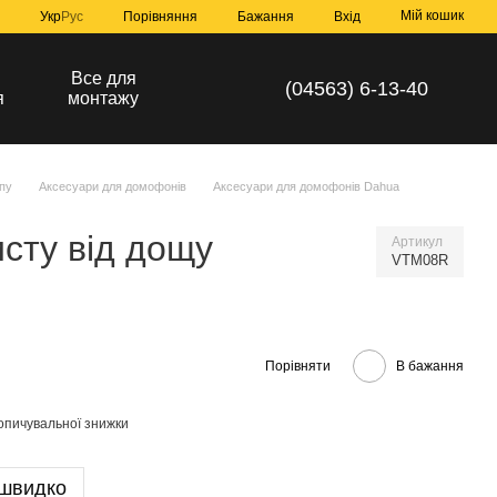
Мій кошик
Порівняння
Укр
Рус
Бажання
Вхід
а
Все для
(04563) 6-13-40
я
монтажу
пу
Аксесуари для домофонів
Аксесуари для домофонів Dahua
исту від дощу
Артикул
VTM08R
Порівняти
В бажання
опичувальної знижки
 швидко