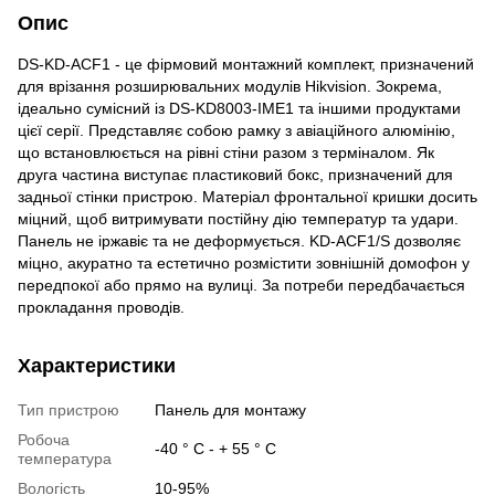
Опис
DS-KD-ACF1 - це фірмовий монтажний комплект, призначений
для врізання розширювальних модулів Hikvision. Зокрема,
ідеально сумісний із DS-KD8003-IME1 та іншими продуктами
цієї серії. Представляє собою рамку з авіаційного алюмінію,
що встановлюється на рівні стіни разом з терміналом. Як
друга частина виступає пластиковий бокс, призначений для
задньої стінки пристрою. Матеріал фронтальної кришки досить
міцний, щоб витримувати постійну дію температур та удари.
Панель не іржавіє та не деформується. KD-ACF1/S дозволяє
міцно, акуратно та естетично розмістити зовнішній домофон у
передпокої або прямо на вулиці. За потреби передбачається
прокладання проводів.
Характеристики
Тип пристрою
Панель для монтажу
Робоча
-40 ° С - + 55 ° С
температура
Вологість
10-95%