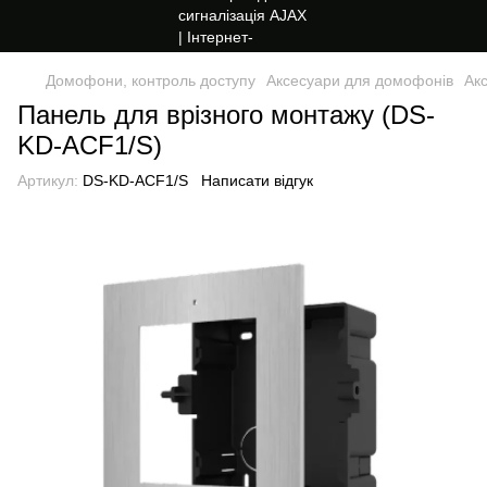
Домофони, контроль доступу
Аксесуари для домофонів
Ак
Панель для врізного монтажу (DS-
KD-ACF1/S)
Артикул:
DS-KD-ACF1/S
Написати відгук