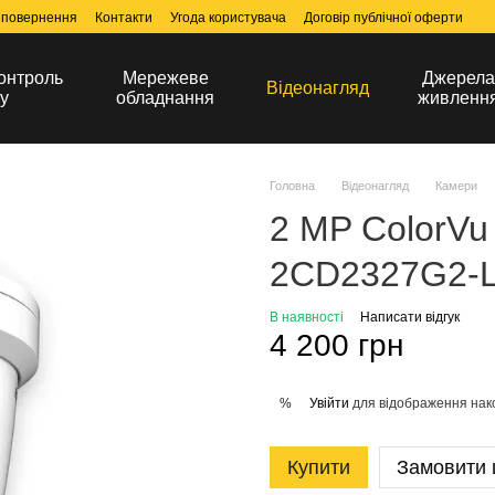
 повернення
Контакти
Угода користувача
Договір публічної оферти
онтроль
Мережеве
Джерел
Відеонагляд
у
обладнання
живленн
Головна
Відеонагляд
Камери
2 MP ColorVu 
2CD2327G2-LU
В наявності
Написати відгук
4 200 грн
Увійти
для відображення нак
%
Купити
Замовити