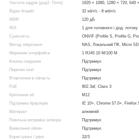
Частота кадрів (дод2. Потік)
1920 × 1080, 1280 × 720, 640 ×
Відео бітрейт
32 кбіт/с - 8 мбіт/с
WDR
120 дБ
ROI
1 для головного і дод. потоку
Сумісність
ONVIF (Profile S, Profile G, Pr
Метод зберігання
NAS, Локальний ПК, Micro SD 
Мережеві інтерфейси
1 RJ45 10 M/100 M
Кнопка скидання
Підтримує
Перетин лінії
Підтримує
Вторгнення в область
Підтримує
PoE
802.3af, Class 3
Кріплення об
М12
Підтримка браузерів
IE 10+, Chrome 57.0+, Firefox 
Матеріал
алюміній
Повільна витримка затвора
Підтримує
Виявлення облич
Підтримує
Користувачі / рівні
32/3