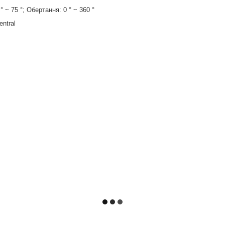
° ~ 75 °; Обертання: 0 ° ~ 360 °
entral