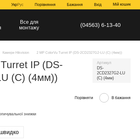
Мій кошик
Порівняння
Укр
Рус
Бажання
Вхід
а
Все для
(04563) 6-13-40
я
монтажу
Камери Hikvision
2 MP ColorVu Turret IP (DS-2CD2327G2-LU (C) (4мм))
Turret IP (DS-
Артикул
DS-
2CD2327G2-LU
 (C) (4мм))
(C) (4мм)
Порівняти
В бажання
опичувальної знижки
 швидко