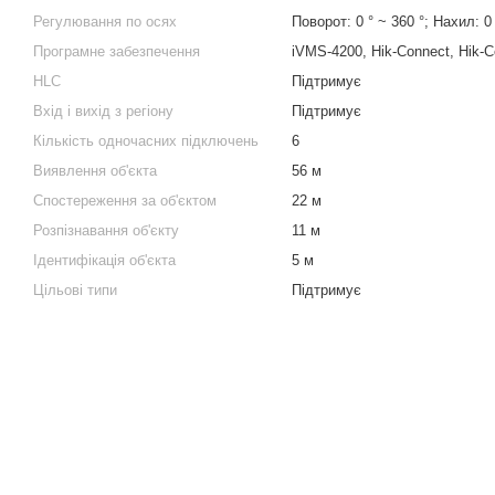
Регулювання по осях
Поворот: 0 ° ~ 360 °; Нахил: 0 
Програмне забезпечення
iVMS-4200, Hik-Connect, Hik-C
HLC
Підтримує
Вхід і вихід з регіону
Підтримує
Кількість одночасних підключень
6
Виявлення об'єкта
56 м
Спостереження за об'єктом
22 м
Розпізнавання об'єкту
11 м
Ідентифікація об'єкта
5 м
Цільові типи
Підтримує