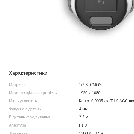
Характеристики
Матриця
1/2.8” CMOS
Макс. роздільна здатність
1920 x 1080
Мін. чутливість
Колір: 0.0005 лк (F1.0 AGC вк
Фокусна відстань
4 мм
Відстань фокусування
2.3 м
Апертура
F1.0
Живлення
12В DC, 0.5 A