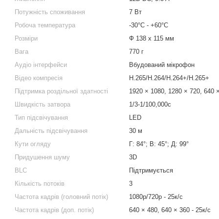
Потужність споживання
7 Вт
Робоча температура
-30°C - +60°C
Розміри
Ф 138 х 115 мм
Вага
770 г
Аудіо інтерфейси
Вбудований мікрофон
Відео компресія
H.265/H.264/H.264+/H.265+
Підтримка роздільної здатності
1920 × 1080, 1280 × 720, 640 
Швидкість затвора
1/3-1/100,000с
Тип підсвічування
LED
Дальність підсвічування
30 м
Кути огляду
Г: 84°; В: 45°; Д: 99°
Придушення шуму
3D
BLC
Підтримується
Кількість потоків
3
Частота кадрів (головний потік)
1080р/720р - 25к/с
Частота кадрів (доп. потік)
640 × 480, 640 × 360 - 25к/с