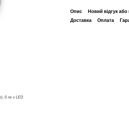
Опис
Новий відгук або
Доставка
Оплата
Гар
л), 0 лк з LED