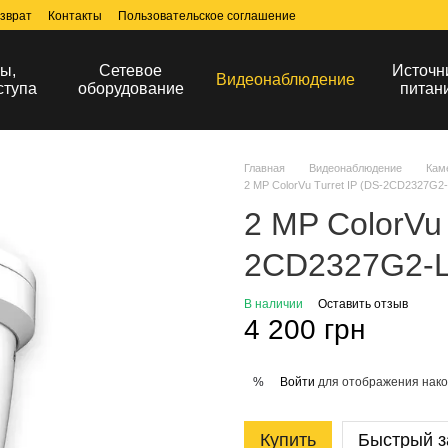
зврат
Контакты
Пользовательское соглашение
ы,
Сетевое
Источн
Видеонаблюдение
ступа
оборудование
питан
Главная
Видеонаблюдение
Кам
2 MP ColorVu Turret IP (DS-2CD2327G2-
2 MP ColorVu 
2CD2327G2-LU
В наличии
Оставить отзыв
4 200 грн
Войти
для отображения нако
%
Купить
Быстрый з