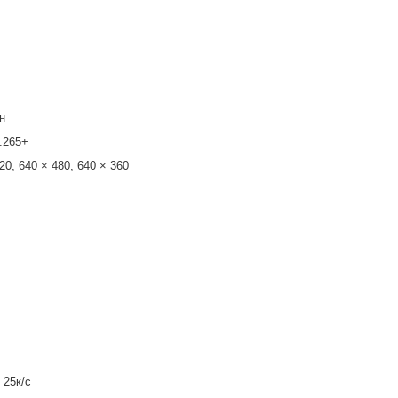
н
.265+
20, 640 × 480, 640 × 360
 25к/с