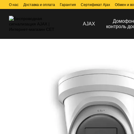
Перейти к основному контенту
О нас
Доставка и оплата
Гарантия
Сертификат Ajax
Обмен и во
Договор публичной оферты
Домофон
AJAX
контроль до