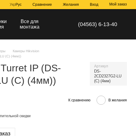
Мой заказ
Сравнение
Укр
Рус
Желания
Вход
ики
Все для
(04563) 6-13-40
ия
монтажа
еры
Камеры Hikvision
LU (C) (4мм))
Turret IP (DS-
Артикул
DS-
2CD2327G2-LU
 (C) (4мм))
(C) (4мм)
К сравнению
В желания
пительной скидки
аказ