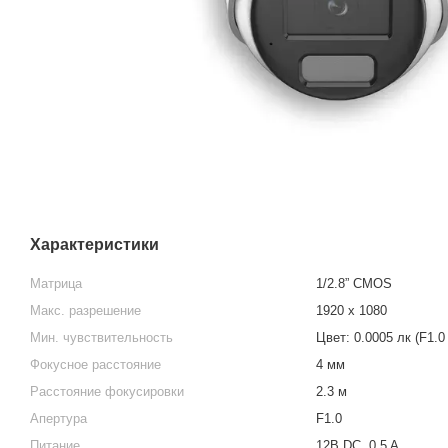
Характеристики
Матрица
1/2.8” CMOS
Макс. разрешение
1920 x 1080
Мин. чувствительность
Цвет: 0.0005 лк (F1.0
Фокусное расстояние
4 мм
Расстояние фокусировки
2.3 м
Апертура
F1.0
Питание
12В DC, 0.5 A