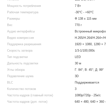
Мощность потребления
7 Вт
Рабочая температура
-30°C - +60°C
Размеры
Ф 138 х 115 мм
Вес
770 г
Аудио интерфейсы
Встроенный микрофо
Видео компрессия
H.265/H.264/H.264+/H
Поддержка разрешения
1920 × 1080, 1280 × 7
Скорость затвора
1/3-1/100,000с
Тип подсветки
LED
Дальность подсветки
30 м
Углы обзора
Г: 84°; В: 45°; Д: 99°
Подавление шума
3D
BLC
Поддерживается
Количество потоков
3
Частота кадров (главный поток)
1080р/720р - 25к/с
Частота кадров (доп. поток)
640 × 480, 640 × 360 -