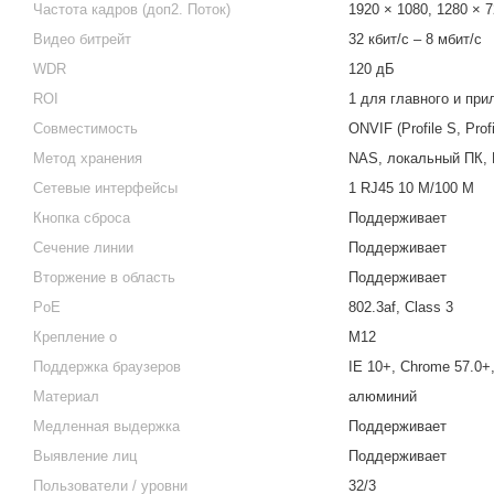
Частота кадров (доп2. Поток)
1920 × 1080, 1280 × 7
Видео битрейт
32 кбит/с – 8 мбит/с
WDR
120 дБ
ROI
1 для главного и при
Совместимость
ONVIF (Profile S, Prof
Метод хранения
NAS, локальный ПК, M
Сетевые интерфейсы
1 RJ45 10 M/100 M
Кнопка сброса
Поддерживает
Сечение линии
Поддерживает
Вторжение в область
Поддерживает
PoE
802.3af, Class 3
Крепление о
М12
Поддержка браузеров
IE 10+, Chrome 57.0+,
Материал
алюминий
Медленная выдержка
Поддерживает
Выявление лиц
Поддерживает
Пользователи / уровни
32/3