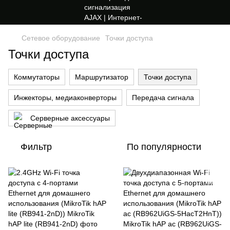
Сетевое оборудование
Точки доступа
Точки доступа
Коммутаторы
Маршрутизатор
Точки доступа
Инжекторы, медиаконверторы
Передача сигнала
Серверные аксессуары
Фильтр
По популярности