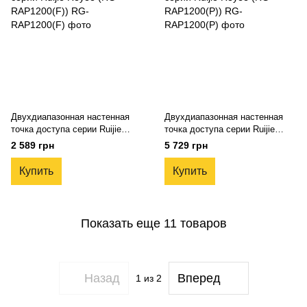
Двухдиапазонная настенная
Двухдиапазонная настенная
точка доступа серии Ruijie
точка доступа серии Ruijie
Reyee (RG-RAP1200(F))
Reyee (RG-RAP1200(P))
2 589 грн
5 729 грн
Купить
Купить
Показать еще 11 товаров
Назад
Вперед
1
из 2