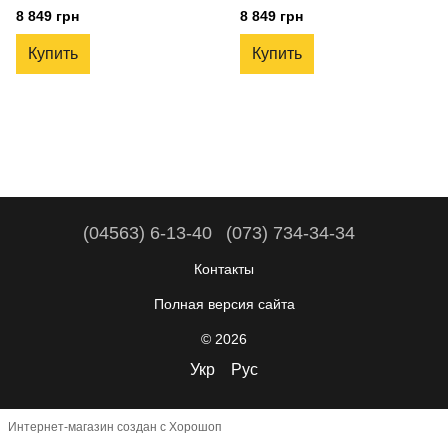
LifeQuality (Black)
LifeQuality (White)
8 849 грн
8 849 грн
Купить
Купить
(04563) 6-13-40
(073) 734-34-34
Контакты
Полная версия сайта
© 2026
Укр
Рус
Интернет-магазин создан с Хорошоп