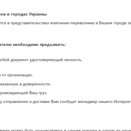
зов в городах Украины
тся в представительствах компании-перевозчика в Вашем городе л
чателю необходимо предъявить:
любой документ удостоверяющий личность.
 от организации;
казанную в доверенности;
провождающей Ваш груз.
ту отправления и доставки Вам сообщит менеджер нашего Интерне
ами может быть осуществлена в случае покупки в одном из наши