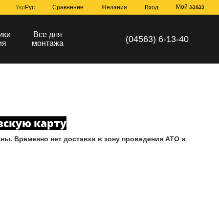
Мой заказ
Сравнение
Укр
Рус
Желания
Вход
ики
Все для
(04563) 6-13-40
ия
монтажа
вскую карту
ны. Временно нет доставки в зону проведения АТО и