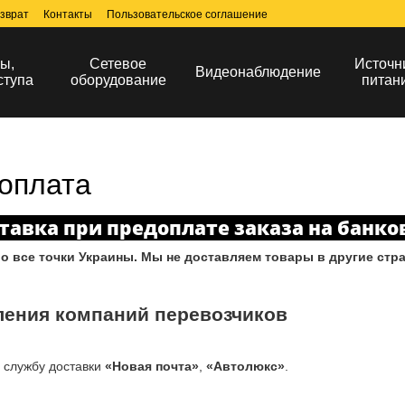
зврат
Контакты
Пользовательское соглашение
ы,
Сетевое
Источн
Видеонаблюдение
ступа
оборудование
питан
 оплата
тавка при предоплате заказа на банко
о все точки Украины. Мы не доставляем товары в другие стра
ления компаний перевозчиков
з службу доставки
«Новая почта»
,
«Автолюкс»
.