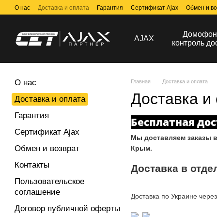
Перейти к основному контенту
О нас
Доставка и оплата
Гарантия
Сертификат Ajax
Обмен и во
Договор публичной оферты
Домофон
AJAX
контроль до
О нас
Главная
Доставка и оплата
Доставка и
Доставка и оплата
Гарантия
Бесплатная дос
Сертификат Ajax
Мы доставляем заказы в
Обмен и возврат
Крым.
Контакты
Доставка в отде
Пользовательское
соглашение
Доставка по Украине чере
Договор публичной оферты