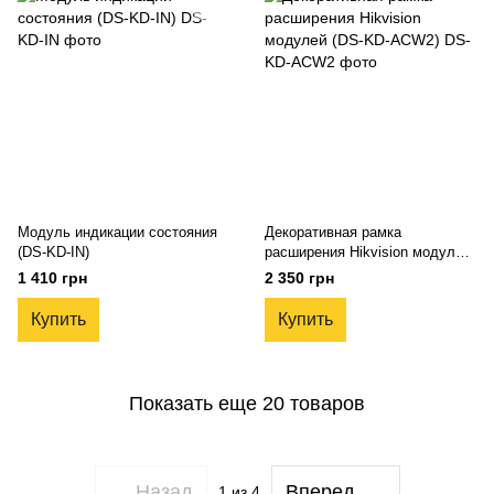
Модуль индикации состояния
Декоративная рамка
(DS-KD-IN)
расширения Hikvision модулей
(DS-KD-ACW2)
1 410 грн
2 350 грн
Купить
Купить
Показать еще 20 товаров
Назад
Вперед
1
из 4