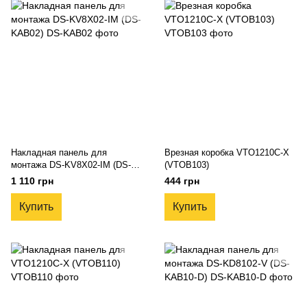
Накладная панель для
Врезная коробка VTO1210C-X
монтажа DS-KV8X02-IM (DS-
(VTOB103)
KAB02)
1 110 грн
444 грн
Купить
Купить