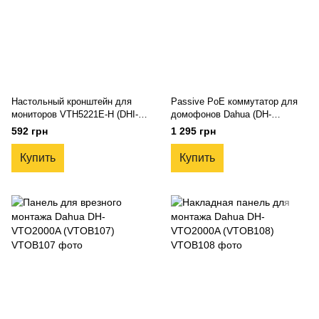
Настольный кронштейн для
Passive PoE коммутатор для
мониторов VTH5221E-H (DHI-
домофонов Dahua (DH-
VTM123)
VTNS1060A)
592 грн
1 295 грн
Купить
Купить