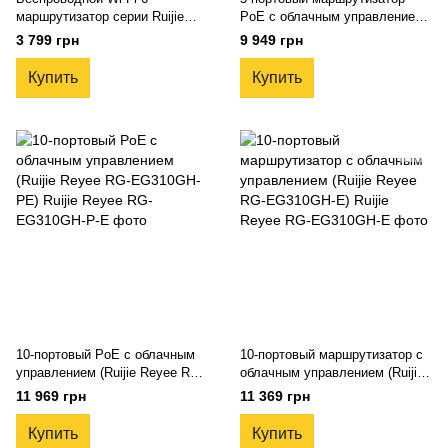
маршрутизатор серии Ruijie
PoE с облачным управлением
Reyee (RG-EW1800GX PRO)
(Ruijie Reyee RG-EG305GH-PE)
3 799 грн
9 949 грн
Купить
Купить
10-портовый PoE с облачным
10-портовый маршрутизатор с
управлением (Ruijie Reyee RG-
облачным управлением (Ruijie
EG310GH-PE)
Reyee RG-EG310GH-E)
11 969 грн
11 369 грн
Купить
Купить