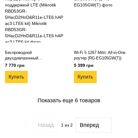
Беспроводной
Wi-Fi 5 1267 Мб/с All-in-One
двухдиапазонный
роутер (RG-EG105GW(T))
маршрутизатор с поддержкой
7 770 грн
5 399 грн
LTE (Mikrotik RBD53GR-
5HacD2HnD&R11e-LTE6 hAP
Купить
Купить
ac3 LTE6 kit)
Показать еще 6 товаров
Назад
Вперед
1
из 2