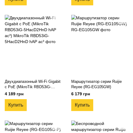
Двухдиапазонный Wi-Fi Gigabit
Маршрутизатор серии Ruijie
с PoE (MikroTik RBD53iG-
Reyee (RG-EG105GW)
5HacD2HnD hAP ac³)
4 189 грн
6 179 грн
Купить
Купить