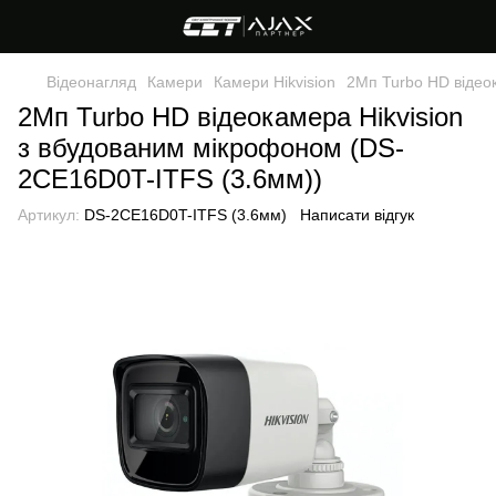
Відеонагляд
Камери
Камери Hikvision
2Мп Turbo HD відео
2Мп Turbo HD відеокамера Hikvision
з вбудованим мікрофоном (DS-
2CE16D0T-ITFS (3.6мм))
Артикул:
DS-2CE16D0T-ITFS (3.6мм)
Написати відгук