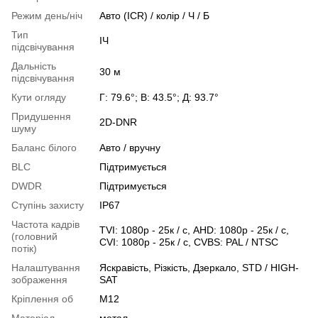
Режим день/ніч
Авто (ICR) / колір / Ч / Б
Тип
ІЧ
підсвічування
Дальність
30 м
підсвічування
Кути огляду
Г: 79.6°; В: 43.5°; Д: 93.7°
Придушення
2D-DNR
шуму
Баланс білого
Авто / вручну
BLC
Підтримується
DWDR
Підтримується
Ступінь захисту
IP67
Частота кадрів
TVI: 1080p - 25к / с, AHD: 1080p - 25к / с,
(головний
CVI: 1080p - 25к / с, CVBS: PAL / NTSC
потік)
Налаштування
Яскравість, Різкість, Дзеркало, STD / HIGH-
зображення
SAT
Кріплення об
М12
Матеріал
метал