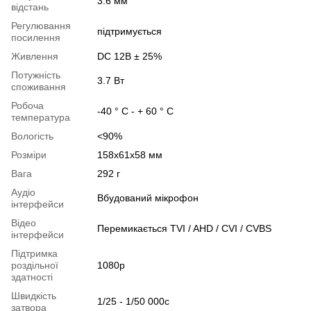
3.6 мм
відстань
Регулювання
підтримується
посилення
Живлення
DC 12В ± 25%
Потужність
3.7 Вт
споживання
Робоча
-40 ° C - + 60 ° C
температура
Вологість
<90%
Розміри
158х61х58 мм
Вага
292 г
Аудіо
Вбудований мікрофон
інтерфейси
Відео
Перемикається TVI / AHD / CVI / CVBS
інтерфейси
Підтримка
роздільної
1080p
здатності
Швидкість
1/25 - 1/50 000с
затвора