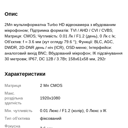
Опис
2Мп мультиформатна Turbo HD відеокамера з вбудованим
мікрофоном; Підтримка форматів: TVI / AHD / CVI / CVBS;
Матриця: CMOS; Чутливість: 0.01 Лк / F1.2 (день), 0 Лк c Ік;
Об'єктив: f = 3.6 мм (кут огляду 79.6 °); Функції: BLC, AGC,
DWDR, 2D-DNR день / ніч (ICR), OSD-меню; Інтерфейси:
аналоговий вихід BNC; Вбудований мікрофон; ІК підсвічування
30 метровж; IP67, DC 12В / 3.7Вт, 158x61x58 мм, 292г
Характеристики
Матриця
2 Мп CMOS
Макс.
роздільна
1920x1080
здатність
Мін. чутливість
0.01 Люкс / F1.2 (колір), 0 Люкс з ІК
Тип об'єктива
фіксований
Фокусна