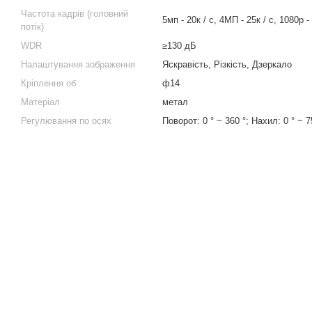
Частота кадрів (головний
5мп - 20к / с, 4МП - 25к / с, 1080р - 
потік)
WDR
≥130 дБ
Налаштування зображення
Яскравість, Різкість, Дзеркало
Кріплення об
ф14
Матеріал
метал
Регулювання по осях
Поворот: 0 ° ~ 360 °; Нахил: 0 ° ~ 7