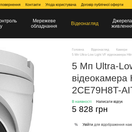
 повернення
Контакти
Угода користувача
Договір публічної оферти
онтроль
Мережеве
Джерел
Відеонагляд
у
обладнання
живленн
Головна
Відеонагляд
Камери
5 Мп Ultra-Low Light VF відеокамера Hi
5 Мп Ultra-Lo
відеокамера H
2CE79H8T-AIT
В наявності
Написати відгук
5 828 грн
Увійти
для відображення нак
%