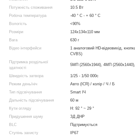
Потужність споживання
10.5 Вт
Робоча температура
-40 ° C - + 60 ° C
Вологість
<90%
Розміри
124x134x110 мм
Вага
630 г
Відео інтерфейси
1 аналоговий HD-відеовихід, кнопка
CVBS)
Підтримка роздільної
5MП (2560x1944), 4МП (2560х1440)
здатності
Швидкість затвора
1/25 - 1/50 000с
Режим день/ніч
Авто (ICR) / колір / Ч / Б
Тип підсвічування
Smart ІЧ
Дальність підсвічування
60 м
Кути огляду
H: 92 ° ~ 29 °
Придушення шуму
ЗД ДНР
BLC
Підтримується
Ступінь захисту
IP67