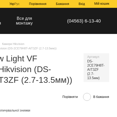
Мій кошик
Порівняння
Укр
Рус
Бажання
Вхід
а
Все для
(04563) 6-13-40
я
монтажу
Камери Hikvision
kvision (DS-2CE79H8T-AIT3ZF (2.7-13.5мм))
w Light VF
Артикул
DS-
2CE79H8T-
ikvision (DS-
AIT3ZF
(2.7-
3ZF (2.7-13.5мм))
13.5мм)
Порівняти
В бажання
опичувальної знижки