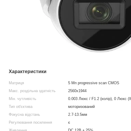
Характеристики
Матриця
5 Мп progressive scan CMOS
Макс. роздільна здатність
2560x1944
Мін. чутливість
0.003 Люкс / F1.2 (колір), 0 Люкс (І
Тип об'єктива
моторизований
Фокусна відстань
2.7-13.5мм
Регулювання посилення
є
Живлення
DC 12В ± 25%