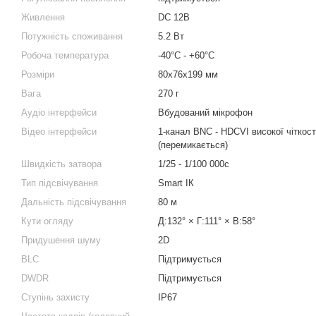
Живлення
DC 12В
Потужність споживання
5.2 Вт
Робоча температура
-40°C - +60°C
Розміри
80х76х199 мм
Вага
270 г
Аудіо інтерфейси
Вбудований мікрофон
Відео інтерфейси
1-канал BNC - HDCVI високої чіткост
(перемикається)
Швидкість затвора
1/25 - 1/100 000с
Тип підсвічування
Smart ІК
Дальність підсвічування
80 м
Кути огляду
Д:132° × Г:111° × В:58°
Придушення шуму
2D
BLC
Підтримується
DWDR
Підтримується
Ступінь захисту
IP67