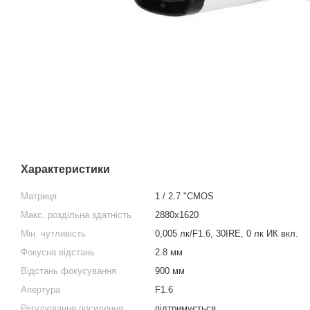
Характеристики
Матриця
1 / 2.7 "CMOS
Макс. роздільна здатність
2880х1620
Мін. чутливість
0,005 лк/F1.6, 30IRE, 0 лк ИК вкл.
Фокусна відстань
2.8 мм
Відстань фокусування
900 мм
Апертура
F1.6
Регулювання посилення
підтримується