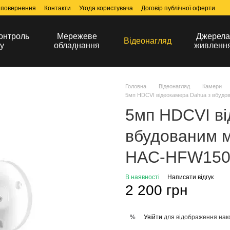
 повернення
Контакти
Угода користувача
Договір публічної оферти
онтроль
Мережеве
Джерел
Відеонагляд
у
обладнання
живленн
Головна
Відеонагляд
Камери
5мп HDCVI відеокамера Dahua з вбуд
5мп HDCVI ві
вбудованим 
HAC-HFW1500
В наявності
Написати відгук
2 200 грн
Увійти
для відображення нак
%