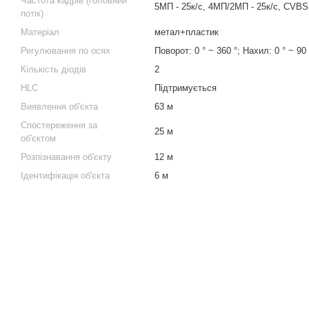
Частота кадрів (головний
5МП - 25к/с, 4МП/2МП - 25к/с, CVBS
потік)
Матеріал
метал+пластик
Регулювання по осях
Поворот: 0 ° ~ 360 °; Нахил: 0 ° ~ 90
Кількість діодів
2
HLC
Підтримується
Виявлення об'єкта
63 м
Спостереження за
25 м
об'єктом
Розпізнавання об'єкту
12 м
Ідентифікація об'єкта
6 м