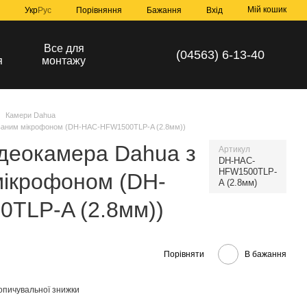
Мій кошик
Порівняння
Укр
Рус
Бажання
Вхід
а
Все для
(04563) 6-13-40
я
монтажу
Камери Dahua
ованим мікрофоном (DH-HAC-HFW1500TLP-A (2.8мм))
деокамера Dahua з
Артикул
DH-HAC-
HFW1500TLP-
мікрофоном (DH-
A (2.8мм)
TLP-A (2.8мм))
Порівняти
В бажання
опичувальної знижки