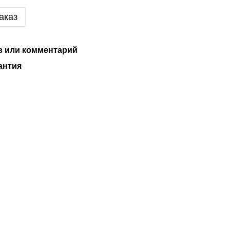
аказ
 или комментарий
антия