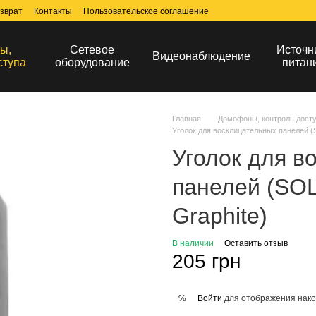
зврат
Контакты
Пользовательское соглашение
ы,
Сетевое
Источн
Видеонаблюдение
ступа
оборудование
питан
Главная
Домофоны, контроль дост
Уголок для восклицательных панелей 
Уголок для в
панелей (S
Graphite)
В наличии
Оставить отзыв
205 грн
Войти
для отображения нако
%