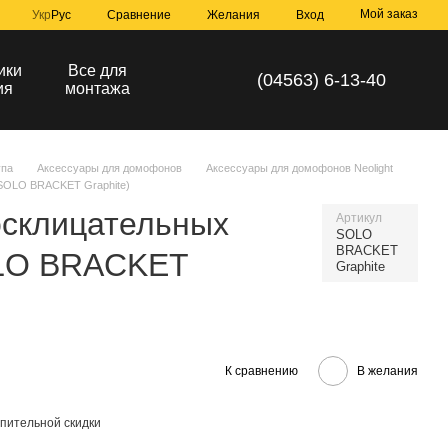
Мой заказ
Сравнение
Укр
Рус
Желания
Вход
ики
Все для
(04563) 6-13-40
ия
монтажа
упа
Аксессуары для домофонов
Аксессуары для домофонов Neolight
(SOLO BRACKET Graphite)
осклицательных
Артикул
SOLO
BRACKET
OLO BRACKET
Graphite
К сравнению
В желания
пительной скидки