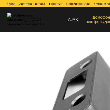
Перейти к основному контенту
О нас
Доставка и оплата
Гарантия
Сертификат Ajax
Обмен и во
Договор публичной оферты
Домофон
AJAX
контроль до