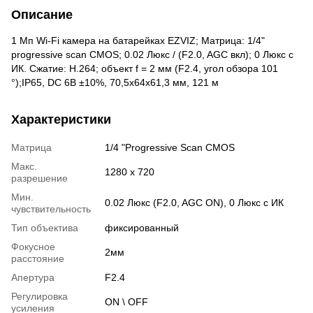
Описание
1 Мп Wi-Fi камера на батарейках EZVIZ; Матрица: 1/4"
progressive scan CMOS; 0.02 Люкс / (F2.0, AGC вкл); 0 Люкс с
ИК. Сжатие: H.264; объект f = 2 мм (F2.4, угол обзора 101
°);IP65, DC 6В ±10%, 70,5x64x61,3 мм, 121 м
Характеристики
Матрица
1/4 "Progressive Scan CMOS
Макс.
1280 х 720
разрешение
Мин.
0.02 Люкс (F2.0, AGC ON), 0 Люкс с ИК
чувствительность
Тип объектива
фиксированный
Фокусное
2мм
расстояние
Апертура
F2.4
Регулировка
ON \ OFF
усиления