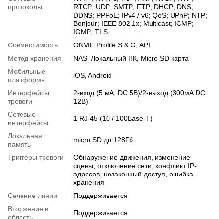
протоколы
RTCP; UDP; SMTP; FTP; DHCP; DNS;
DDNS; PPPoE; IPv4 / v6; QoS; UPnP; NTP;
Bonjour; IEEE 802.1x; Multicast; ICMP;
IGMP; TLS
Совместимость
ONVIF Profile S & G, API
Метод хранения
NAS, Локальный ПК, Micro SD карта
Мобильные
iOS, Android
платформы
Интерфейсы
2-вход (5 мA, DC 5В)/2-выход (300мА DC
тревоги
12В)
Сетевые
1 RJ-45 (10 / 100Base-T)
интерфейсы
Локальная
micro SD до 128Гб
память
Триггеры тревоги
Обнаружение движения, изменение
сцены, отключение сети, конфликт IP-
адресов, незаконный доступ, ошибка
хранения
Сечение линии
Поддерживается
Вторжение в
Поддерживается
область