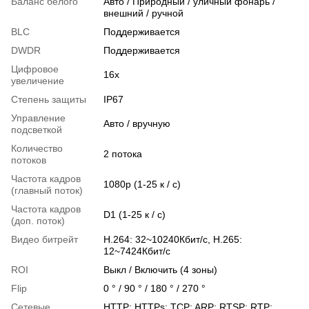
Баланс белого
Авто / Природный / уличный фонарь /
внешний / ручной
BLC
Поддерживается
DWDR
Поддерживается
Цифровое
16x
увеличение
Степень защиты
IP67
Управление
Авто / вручную
подсветкой
Количество
2 потока
потоков
Частота кадров
1080p (1-25 к / с)
(главный поток)
Частота кадров
D1 (1-25 к / с)
(доп. поток)
Видео битрейт
H.264: 32~10240Кбит/с, H.265:
12~7424Кбит/с
ROI
Выкл / Включить (4 зоны)
Flip
0 ° / 90 ° / 180 ° / 270 °
Сетевые
HTTP; HTTPs; TCP; ARP; RTSP; RTP;