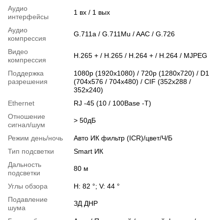
Аудио
1 вх / 1 вых
интерфейсы
Аудио
G.711a / G.711Mu / AAC / G.726
компрессия
Видео
H.265 + / H.265 / H.264 + / H.264 / MJPEG
компрессия
Поддержка
1080p (1920x1080) / 720p (1280x720) / D1
разрешения
(704x576 / 704x480) / CIF (352x288 /
352x240)
Ethernet
RJ -45 (10 / 100Base -T)
Отношение
> 50дБ
сигнал/шум
Режим день/ночь
Авто ИК фильтр (ICR)/цвет/Ч/Б
Тип подсветки
Smart ИК
Дальность
80 м
подсветки
Углы обзора
H: 82 °; V: 44 °
Подавление
ЗД ДНР
шума