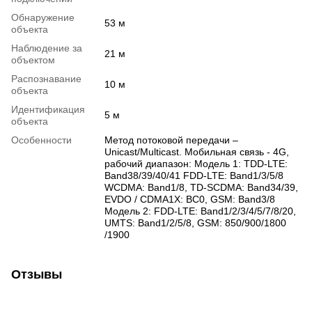
Обнаружение
53 м
объекта
Наблюдение за
21 м
объектом
Распознавание
10 м
объекта
Идентификация
5 м
объекта
Особенности
Метод потоковой передачи –
Unicast/Multicast. Мобильная связь - 4G,
рабочий диапазон: Модель 1: TDD-LTE:
Band38/39/40/41 FDD-LTE: Band1/3/5/8
WCDMA: Band1/8, TD-SCDMA: Band34/39,
EVDO / CDMA1X: BC0, GSM: Band3/8
Модель 2: FDD-LTE: Band1/2/3/4/5/7/8/20,
UMTS: Band1/2/5/8, GSM: 850/900/1800
/1900
Отзывы