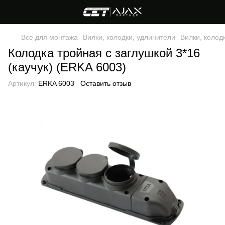
Все для монтажа
Вилки, колодки, удлинители
Вилки, колод
Колодка тройная с заглушкой 3*16
(каучук) (ERKA 6003)
Артикул:
ERKA 6003
Оставить отзыв