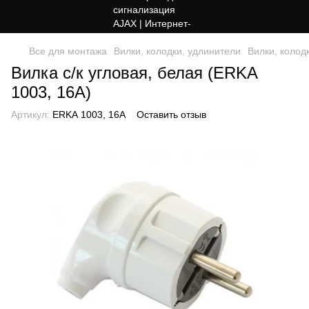
Все для монтажа
Вилки, колодки, удлинители
Вилки, колод
Вилка с/к угловая, белая (ERKA
1003, 16А)
Артикул:
ERKA 1003, 16А
Оставить отзыв